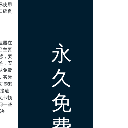
际使用
口碑良
永
速器在
己主要
感，要
差，应
久
从免费
，实际
“游戏
连接速
免
免卡顿
问一些
的决
费